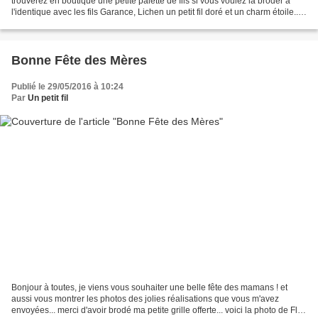
trouverez en boutique une petite palette de fils si vous voulez la broder à
l'identique avec les fils Garance, Lichen un petit fil doré et un charm étoile.....
c'est ICI .... Je...
Bonne Fête des Mères
Publié le 29/05/2016 à 10:24
Par
Un petit fil
Bonjour à toutes, je viens vous souhaiter une belle fête des mamans ! et
aussi vous montrer les photos des jolies réalisations que vous m'avez
envoyées... merci d'avoir brodé ma petite grille offerte... voici la photo de Flo