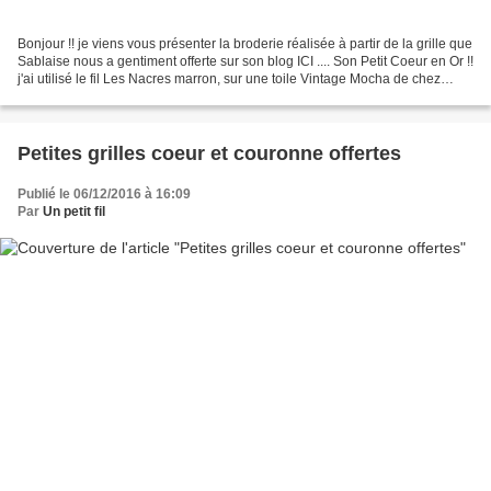
Bonjour !! je viens vous présenter la broderie réalisée à partir de la grille que
Sablaise nous a gentiment offerte sur son blog ICI .... Son Petit Coeur en Or !!
j'ai utilisé le fil Les Nacres marron, sur une toile Vintage Mocha de chez
Zweigart 16 fils...
Petites grilles coeur et couronne offertes
Publié le 06/12/2016 à 16:09
Par
Un petit fil