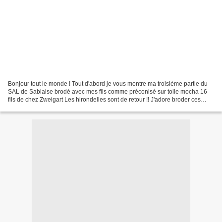
Bonjour tout le monde ! Tout d'abord je vous montre ma troisième partie du
SAL de Sablaise brodé avec mes fils comme préconisé sur toile mocha 16
fils de chez Zweigart Les hirondelles sont de retour !! J'adore broder ces
petites étapes !! dernière partie...