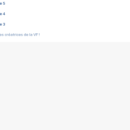
e 5
e 4
e 3
s créatrices de la VF !
e 2
e 1
e Mektoub My Love arrive enfin ! Rencontre avec Shaïn Boumedine et Sal
i : après Toni en famille
elle réalise le bouleversant Dites lui que je l'aime
ais ! Rencontre autour de Vie privée de Rebecca Zlotowski
 de Marguerite, Grave... Rencontre avec Ella Rumpf
 Les Rêveurs, un film intime sur la santé mentale
a avec un film sur le mouvement des Gilets jaunes