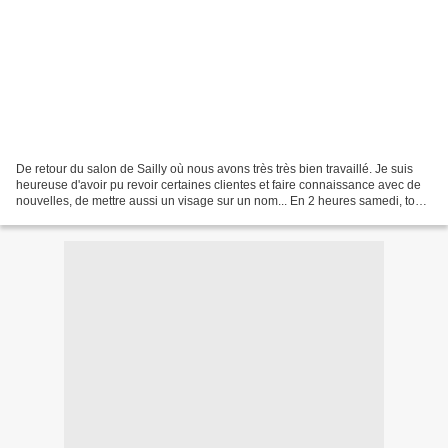
De retour du salon de Sailly où nous avons très très bien travaillé. Je suis
heureuse d'avoir pu revoir certaines clientes et faire connaissance avec de
nouvelles, de mettre aussi un visage sur un nom... En 2 heures samedi, tous
les kits Noël à l'ancienne...