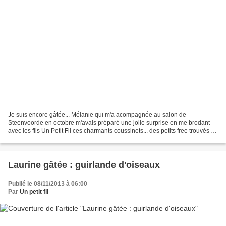
Je suis encore gâtée... Mélanie qui m'a acompagnée au salon de
Steenvoorde en octobre m'avais préparé une jolie surprise en me brodant
avec les fils Un Petit Fil ces charmants coussinets... des petits free trouvés ici
: Sub rosa ...(un endroit magique...)...
Laurine gâtée : guirlande d'oiseaux
Publié le 08/11/2013 à 06:00
Par
Un petit fil