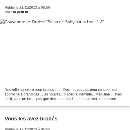
Publié le 21/11/2013 à 05:56
Par
Un petit fil
Nouvelle bannière pour la boutique ! Des nouveautés pour ce salon qui
approche à grand pas.... un nouveau fil spécial dentelle... Mélusine ... avec
ce fil, vous ne faites pas que des dentelles ! le punto antico comme ceci
(avec le SD Ester ...) aussi...
Vous les avez brodés
Publié le 19/11/2013 à 05:55