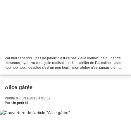
Par moi cette fois....pas de jaloux n'est-ce pas ? elle voulait une guirlande
d'oiseaux, ayant vu cette jolie réalisation ici... L'atelier de Pascaline... alors
hop hop hop... désolée c'est un peu fouilli, mon atelier n'est jamais bien
rangé... nous avons...
Alice gâtée
Publié le 05/11/2013 à 05:52
Par
Un petit fil