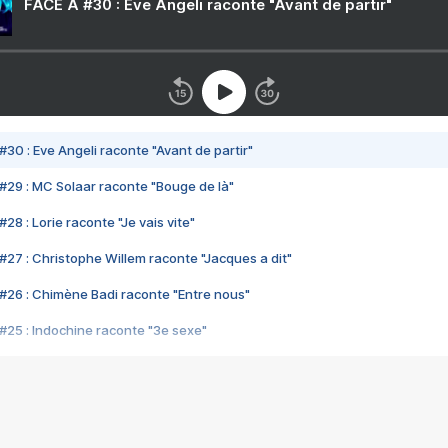
FACE A #30 : Eve Angeli raconte "Avant de partir"
#30 : Eve Angeli raconte "Avant de partir"
#29 : MC Solaar raconte "Bouge de là"
28 : Lorie raconte "Je vais vite"
#27 : Christophe Willem raconte "Jacques a dit"
#26 : Chimène Badi raconte "Entre nous"
#25 : Indochine raconte "3e sexe"
#24 : Zaho raconte "C'est chelou"
#23 : Patrick Bruel raconte "Au café des délices"
#22 : Kyo raconte "Le chemin"