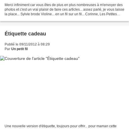
Merci infiniment car vous êtes de plus en plus nombreuses à m'envoyer des
photos et c'est un vrai plaisir de faire ces articles... assez parlé, je vous laisse
la place... Sylvie brode Violine... en un fil sur un fil... Corinne, Les Petites
Croix du Ch'nord...
Étiquette cadeau
Publié le 09/11/2012 à 08:29
Par
Un petit fil
Une nouvelle version d'étiquette, toujours pour offrir... pour maman cette