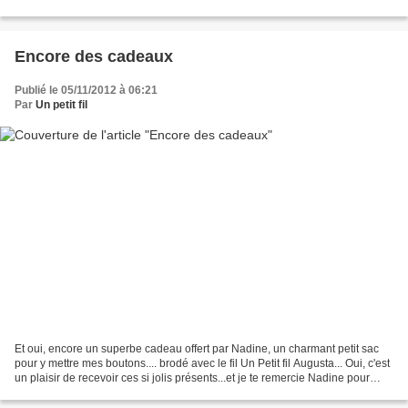
bientôt ! Bonne journée...
Encore des cadeaux
Publié le 05/11/2012 à 06:21
Par
Un petit fil
Et oui, encore un superbe cadeau offert par Nadine, un charmant petit sac
pour y mettre mes boutons.... brodé avec le fil Un Petit fil Augusta... Oui, c'est
un plaisir de recevoir ces si jolis présents...et je te remercie Nadine pour
cette délicate attention....