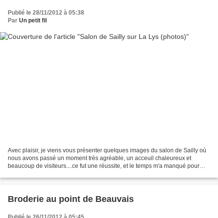
Publié le 28/11/2012 à 05:38
Par
Un petit fil
Avec plaisir, je viens vous présenter quelques images du salon de Sailly où
nous avons passé un moment très agréable, un acceuil chaleureux et
beaucoup de visiteurs....ce fut une réussite, et le temps m'a manqué pour
prendre tous les stands en photo....
Broderie au point de Beauvais
Publié le 26/11/2012 à 05:45