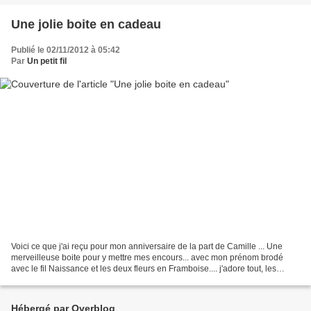
Une jolie boite en cadeau
Publié le 02/11/2012 à 05:42
Par
Un petit fil
Voici ce que j'ai reçu pour mon anniversaire de la part de Camille ... Une
merveilleuse boite pour y mettre mes encours... avec mon prénom brodé
avec le fil Naissance et les deux fleurs en Framboise.... j'adore tout, les
tissus, l'harmonie des couleurs,...
Hébergé par Overblog